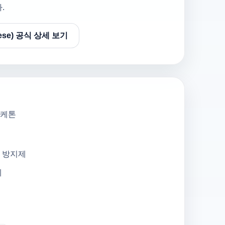
.
ese) 공식 상세 보기
케톤
존 방지제
제