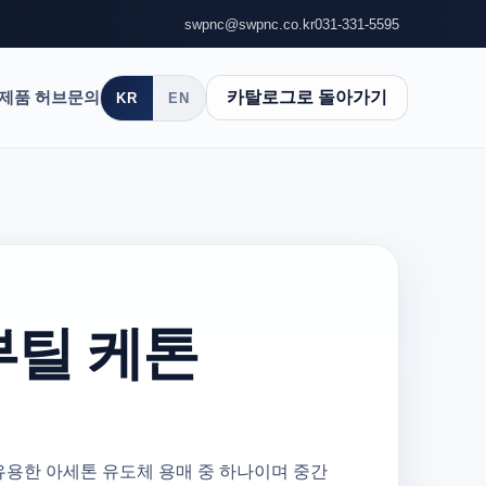
swpnc@swpnc.co.kr
031-331-5595
제품 허브
문의
카탈로그로 돌아가기
KR
EN
부틸 케톤
 유용한 아세톤 유도체 용매 중 하나이며 중간