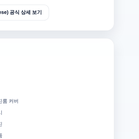
ese) 공식 상세 보기
진룸 커버
시
진
품