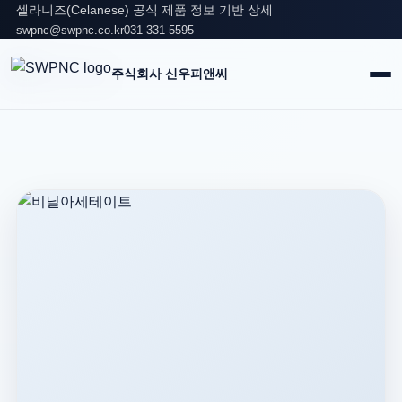
셀라니즈(Celanese) 공식 제품 정보 기반 상세
swpnc@swpnc.co.kr
031-331-5595
주식회사 신우피앤씨