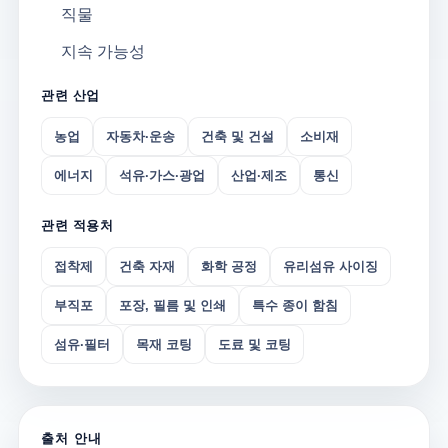
직물
지속 가능성
관련 산업
농업
자동차·운송
건축 및 건설
소비재
에너지
석유·가스·광업
산업·제조
통신
관련 적용처
접착제
건축 자재
화학 공정
유리섬유 사이징
부직포
포장, 필름 및 인쇄
특수 종이 함침
섬유·필터
목재 코팅
도료 및 코팅
출처 안내