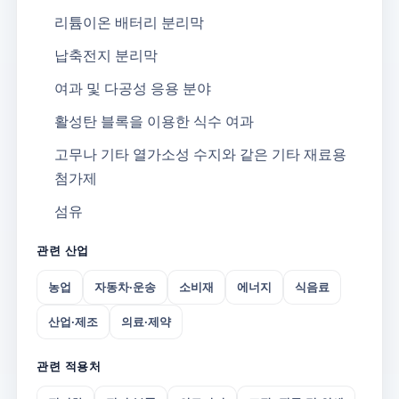
리튬이온 배터리 분리막
납축전지 분리막
여과 및 다공성 응용 분야
활성탄 블록을 이용한 식수 여과
고무나 기타 열가소성 수지와 같은 기타 재료용
첨가제
섬유
관련 산업
농업
자동차·운송
소비재
에너지
식음료
산업·제조
의료·제약
관련 적용처