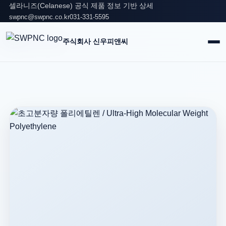
셀라니즈(Celanese) 공식 제품 정보 기반 상세
swpnc@swpnc.co.kr
031-331-5595
주식회사 신우피앤씨